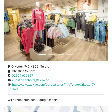
Previous
Next
Orkotten 7-9, 48291 Telgte
Christina Scholz
02504 933657
christina.scholz@takko.de
https://www.takko.com/de-de/stores/#!/l/Telgte/Orkotten7-
9/1040
Wir akzeptieren den Stadtgutschein.