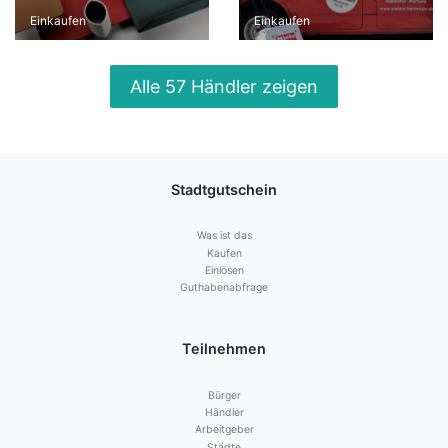
Einkaufen
Einkaufen
Alle 57 Händler zeigen
Stadtgutschein
Was ist das
Kaufen
Einlösen
Guthabenabfrage
Teilnehmen
Bürger
Händler
Arbeitgeber
Städte