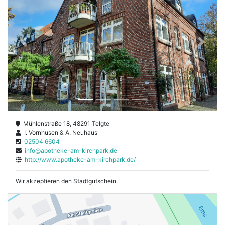
Previous
Next
Mühlenstraße 18, 48291 Telgte
I. Vornhusen & A. Neuhaus
02504 6604
info@apotheke-am-kirchpark.de
http://www.apotheke-am-kirchpark.de/
Wir akzeptieren den Stadtgutschein.