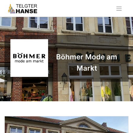
Skip
to
content
Böhmer Mode am
Markt