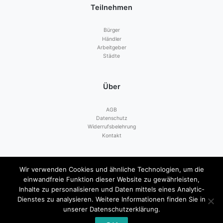
Teilnehmen
Bürger
Händler
Arbeitgeber
Städte
Über
AGB
Datenschutz
Widerrufsbelehrung
Kontakt
Zahlen mit
Wir verwenden Cookies und ähnliche Technologien, um die
einwandfreie Funktion dieser Website zu gewährleisten,
Inhalte zu personalisieren und Daten mittels eines Analytic-
Dienstes zu analysieren. Weitere Informationen finden Sie in
unserer Datenschutzerklärung.